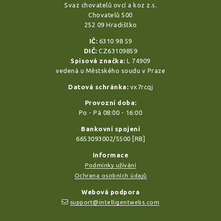
Svaz chovatelů ovcí a koz z.s.
Chovatelů 500
252 09 Hradištko
IČ:
6310 98 59
DIČ:
CZ63109859
Spisová značka:
L 74909
vedená u Městského soudu v Praze
Datová schránka:
vx7rcqj
Provozní doba:
Po - Pá 08:00 - 16:00
Bankovní spojení
6653093002/5500 [RB]
Informace
Podmínky užívání
Ochrana osobních údajů
Webová podpora
support@intelligentwebs.com