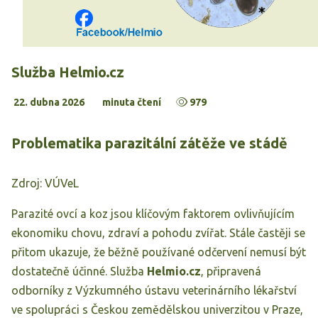
Služba Helmio.cz
22. dubna 2026
minuta čtení
979
Problematika parazitální zátěže ve stádě
Zdroj: VÚVeL
Parazité ovcí a koz jsou klíčovým faktorem ovlivňujícím
ekonomiku chovu, zdraví a pohodu zvířat. Stále častěji se
přitom ukazuje, že běžně používané odčervení nemusí být
dostatečně účinné. Služba
Helmio.cz
, připravená
odborníky z Výzkumného ústavu veterinárního lékařství
ve spolupráci s Českou zemědělskou univerzitou v Praze,